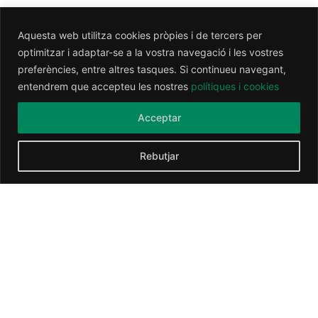
Aquesta web utilitza cookies pròpies i de tercers per
optimitzar i adaptar-se a la vostra navegació i les vostres
Deja una respuesta
preferències, entre altres tasques. Si continueu navegant,
entendrem que accepteu les nostres
polítiques i cookies
Tu dirección de correo electrónico no será publicada.
Los
Acceptar
campos obligatorios están marcados con
*
Comentario
*
Rebutjar