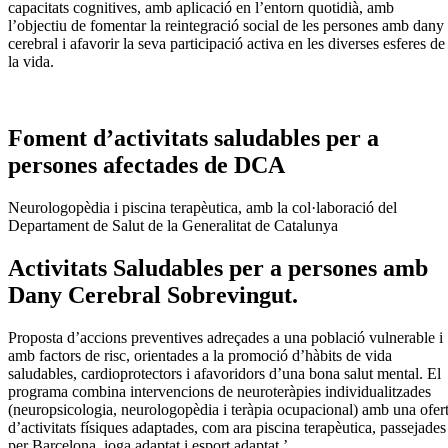
capacitats cognitives, amb aplicació en l’entorn quotidià, amb
l’objectiu de fomentar la reintegració social de les persones amb dany
cerebral i afavorir la seva participació activa en les diverses esferes de
la vida.
Foment d’activitats saludables per a
persones afectades de DCA
Neurologopèdia i piscina terapèutica, amb la col·laboració del
Departament de Salut de la Generalitat de Catalunya
Activitats Saludables per a persones amb
Dany Cerebral Sobrevingut.
Proposta d’accions preventives adreçades a una població vulnerable i
amb factors de risc, orientades a la promoció d’hàbits de vida
saludables, cardioprotectors i afavoridors d’una bona salut mental. El
programa combina intervencions de neuroteràpies individualitzades
(neuropsicologia, neurologopèdia i teràpia ocupacional) amb una ofer
d’activitats físiques adaptades, com ara piscina terapèutica, passejades
per Barcelona, ioga adaptat i esport adaptat.’