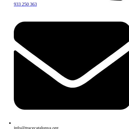
933 250 363
info@tracecatalunya.org