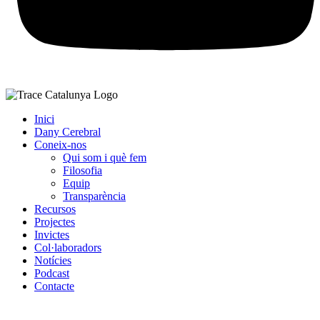
Inici
Dany Cerebral
Coneix-nos
Qui som i què fem
Filosofia
Equip
Transparència
Recursos
Projectes
Invictes
Col·laboradors
Notícies
Podcast
Contacte