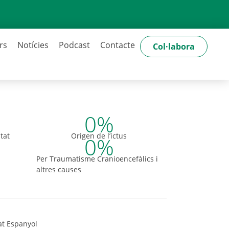
rs
Notícies
Podcast
Contacte
Col·labora
0
%
tat
Origen de l’ictus
0
%
Per Traumatisme Cranioencefàlics i
altres causes
at Espanyol