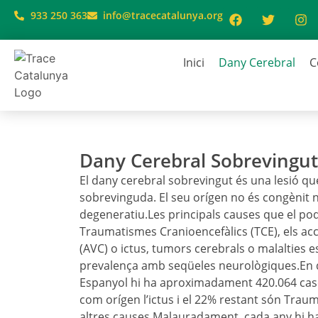
933 250 363
info@tracecatalunya.org
Inici
Dany Cerebral
C
Dany Cerebral Sobrevingut
El dany cerebral sobrevingut és una lesió qu
sobrevinguda. El seu orígen no és congènit ni
degeneratiu.Les principals causes que el po
Traumatismes Cranioencefàlics (TCE), els ac
(AVC) o ictus, tumors cerebrals o malalties 
prevalença amb seqüeles neurològiques.En qu
Espanyol hi ha aproximadament 420.064 caso
com orígen l’ictus i el 22% restant són Trau
altres causes.Malauradament, cada any hi h