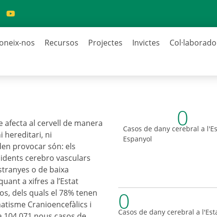
oneix-nos
Recursos
Projectes
Invictes
Col·laborado
0
e afecta al cervell de manera
Casos de dany cerebral a l'Es
 hereditari, ni
Espanyol
den provocar són: els
cidents cerebro vasculars
estranyes o de baixa
ant a xifres a l’Estat
0
s, dels quals el 78% tenen
matisme Cranioencefàlics i
Casos de dany cerebral a l'Est
a 104.071 nous casos de