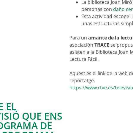
La biblioteca Joan Mir
personas con
daño cer
Esta actividad escoge li
unas estructuras simp
Para un
amante de la lectu
asociación
TRACE
se propus
asisten a la Biblioteca Joan
Lectura Fácil.
Aquest és el link de la web de
reportatge.
https://www.rtve.es/televis
E EL
ISIÓ QUE ENS
ROGRAMA DE