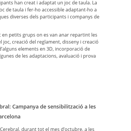
pants han creat i adaptat un joc de taula. La
 joc de taula i fer-ho accessible adaptant-ho a
tiques diverses dels participants i companys de
t en petits grups on es van anar repartint les
l joc, creació del reglament, disseny i creació
ó d’alguns elements en 3D, incorporació de
algunes de les adaptacions, avaluació i prova
bral: Campanya de sensibilització a les
arcelona
erebral, durant tot el mes d’octubre, a les