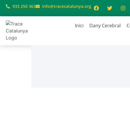
933 250 363
info@tracecatalunya.org
Inici
Dany Cerebral
C