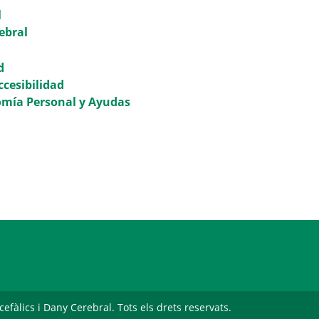
l
ebral
d
ccesibilidad
omía Personal y Ayudas
àlics i Dany Cerebral. Tots els drets reservats.