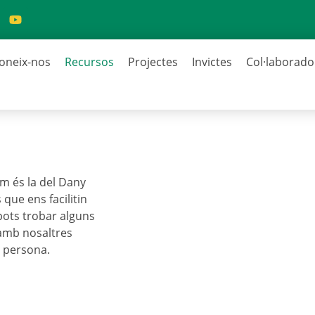
oneix-nos
Recursos
Projectes
Invictes
Col·laborado
m és la del Dany
que ens facilitin
 pots trobar alguns
 amb nosaltres
a persona.