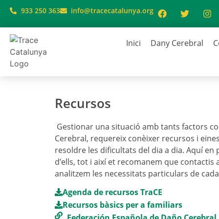
933 250 363
info@tracecatalunya.org
Inici
Dany Cerebral
C
Recursos
Gestionar una situació amb tants factors co
Cerebral, requereix conèixer recursos i eines 
resoldre les dificultats del dia a dia. Aquí en
d’ells, tot i així et recomanem que contactis
analitzem les necessitats particulars de cad
Agenda de recursos TraCE
Recursos bàsics per a familiars
Federación Española de Daño Cerebral